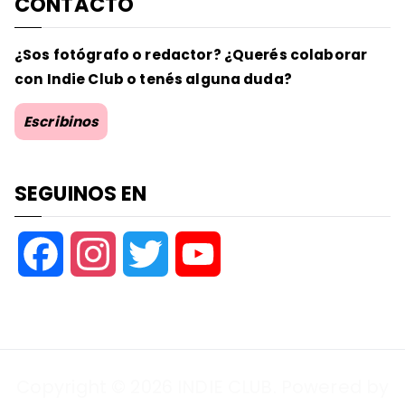
CONTACTO
¿Sos fotógrafo o redactor? ¿Querés colaborar
con Indie Club o tenés alguna duda?
Escribinos
SEGUINOS EN
F
I
T
Y
a
n
w
o
c
s
i
u
Copyright © 2026
INDIE CLUB
. Powered by
e
t
t
T