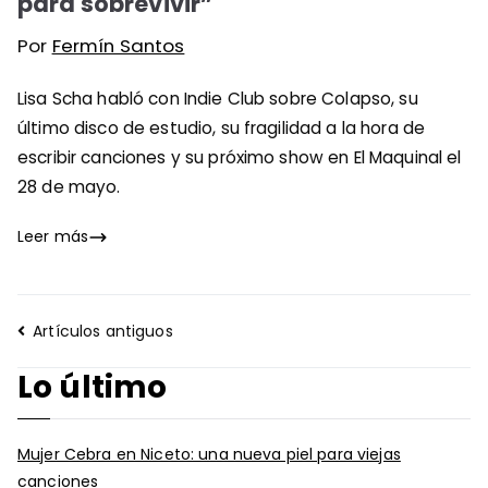
para sobrevivir”
Por
Fermín Santos
Lisa Scha habló con Indie Club sobre Colapso, su
último disco de estudio, su fragilidad a la hora de
escribir canciones y su próximo show en El Maquinal el
28 de mayo.
Leer más
Navegación
Artículos antiguos
de
Lo último
entradas
Mujer Cebra en Niceto: una nueva piel para viejas
canciones