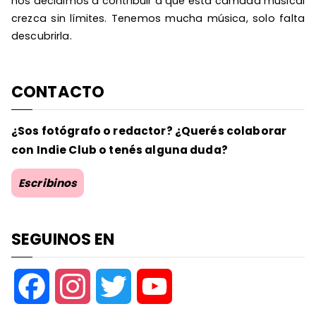
nos decidimos a contribuir a que esta camada musical
crezca sin límites. Tenemos mucha música, solo falta
descubrirla.
CONTACTO
¿Sos fotógrafo o redactor? ¿Querés colaborar
con Indie Club o tenés alguna duda?
Escribinos
SEGUINOS EN
F
I
T
Y