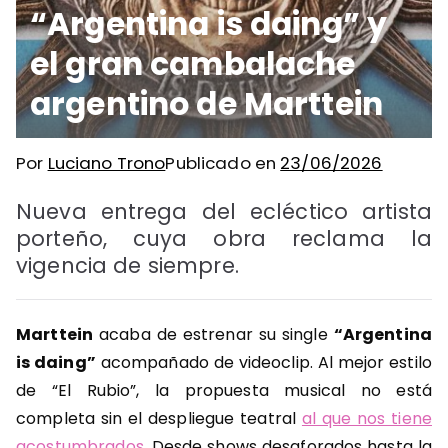
“Argentina is daing” y
el gran cambalache
argentino de Marttein
Por
Luciano Trono
Publicado en
23/06/2026
Nueva entrega del ecléctico artista
porteño, cuya obra reclama la
vigencia de siempre.
Marttein
acaba de estrenar su single
“Argentina
is daing”
acompañado de videoclip. Al mejor estilo
de “El Rubio”, la propuesta musical no está
completa sin el despliegue teatral
al que nos tiene
acostumbrados
. Desde shows desaforados hasta la