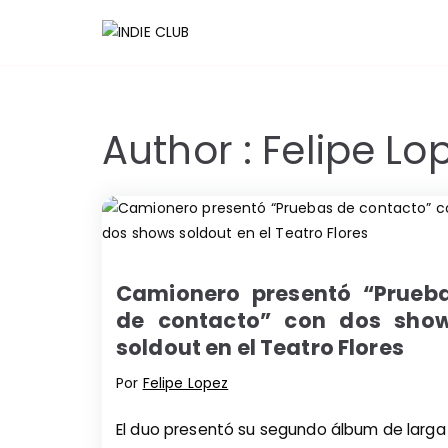
Saltar
al
INDIE 
Noticias, entrevi
contenido
Author :
Felipe Lo
Camionero presentó “Prueb
de contacto” con dos sho
soldout en el Teatro Flores
Por
Felipe Lopez
El duo presentó su segundo álbum de larga