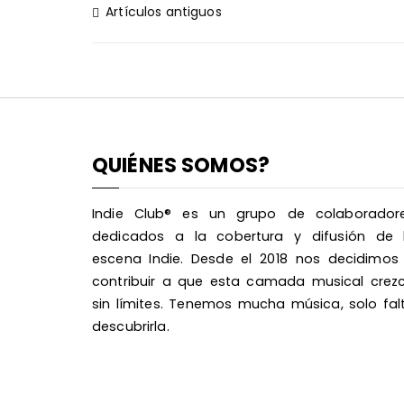
Navegación
Artículos antiguos
de
entradas
QUIÉNES SOMOS?
Indie Club® es un grupo de colaborador
dedicados a la cobertura y difusión de 
escena Indie. Desde el 2018 nos decidimos
contribuir a que esta camada musical crez
sin límites. Tenemos mucha música, solo fal
descubrirla.