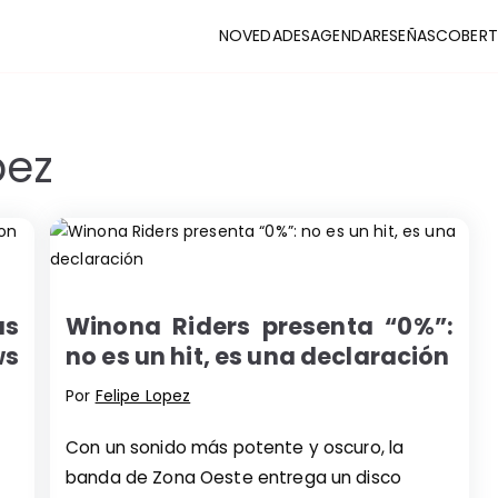
NOVEDADES
AGENDA
RESEÑAS
COBERT
CLUB
stas y coberturas de la escena indie
pez
as
Winona Riders presenta “0%”:
ws
no es un hit, es una declaración
Por
Felipe Lopez
Con un sonido más potente y oscuro, la
banda de Zona Oeste entrega un disco