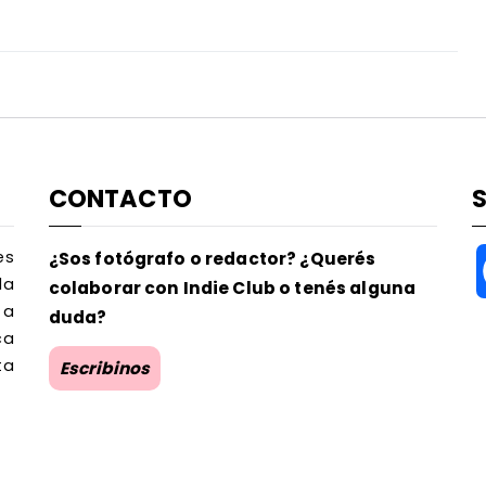
CONTACTO
es
¿Sos fotógrafo o redactor? ¿Querés
la
colaborar con Indie Club o tenés alguna
 a
duda?
ca
ta
Escribinos