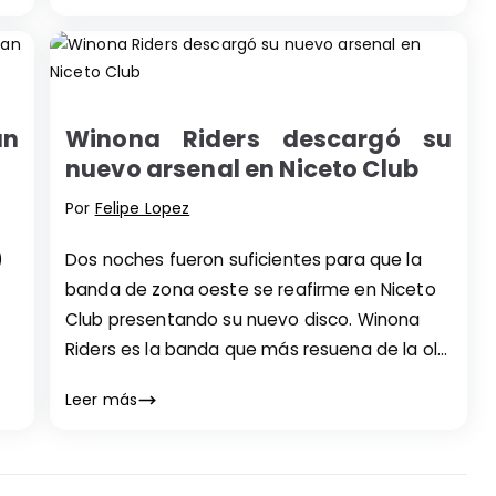
an
Winona Riders descargó su
nuevo arsenal en Niceto Club
Por
Felipe Lopez
)
Dos noches fueron suficientes para que la
banda de zona oeste se reafirme en Niceto
Club presentando su nuevo disco. Winona
Riders es la banda que más resuena de la ola
alternativa que creció después de la
Leer más
pandemia. Y aunque vengan del lejano oeste,
en Niceto Club juegan de locales. En la previa
de su […]