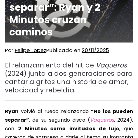
separar”: Ryan y 2
Minutos cruzan
caminos
Por
Felipe Lopez
Publicado en
20/11/2025
El relanzamiento del hit de
Vaqueros
(2024) junta a dos generaciones para
cantar a gritos una historia de amor,
velocidad y rebeldía.
Ryan
volvió al ruedo relanzando
“No los pueden
separar”
, de su segundo disco (
Vaqueros
, 2024),
con
2 Minutos como invitados de lujo
, que
cayeron de sorpresa a darle al tema su impronta