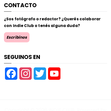
CONTACTO
¿Sos fotógrafo o redactor? ¿Querés colaborar
con Indie Club o tenés alguna duda?
Escribinos
SEGUINOS EN
F
I
T
Y
a
n
w
o
c
s
i
u
Copyright © 2026
INDIE CLUB
. Powered by
e
t
t
T