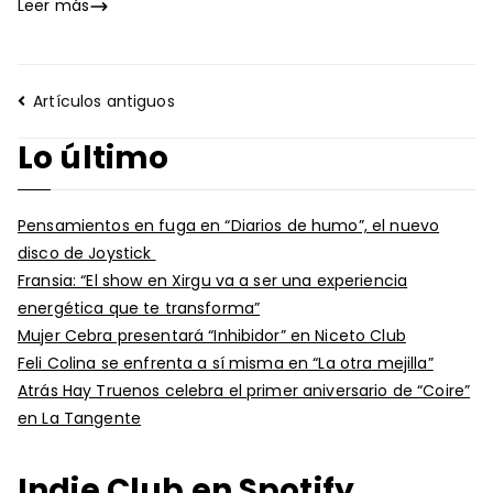
Leer más
Navegación
Artículos antiguos
de
Lo último
entradas
Pensamientos en fuga en “Diarios de humo”, el nuevo
disco de Joystick
Fransia: “El show en Xirgu va a ser una experiencia
energética que te transforma”
Mujer Cebra presentará “Inhibidor” en Niceto Club
Feli Colina se enfrenta a sí misma en “La otra mejilla”
Atrás Hay Truenos celebra el primer aniversario de “Coire”
en La Tangente
Indie Club en Spotify