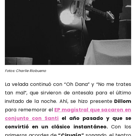
Fotos: Charlie Riobueno
La velada continuó con “Oh Dana” y “No me trates
tan mal”, que sirvieron de antesala para el último
invitado de la noche. Ahí, se hizo presente
Dillom
para rememorar el
EP magistral que sacaron en
conjunto con Santi
el año pasado y que se
convirtió en un clásico instantáneo.
Con los
primeros acordes de
“Cirugía”
sonando, el teatro