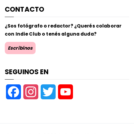
CONTACTO
¿Sos fotógrafo o redactor? ¿Querés colaborar
con Indie Club o tenés alguna duda?
Escribinos
SEGUINOS EN
F
I
T
Y
a
n
w
o
c
s
i
u