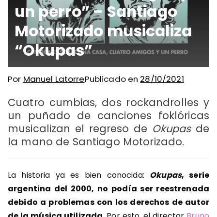
un perro” – Santiago
Motorizado musicaliza
“Okupas”
Por
Manuel Latorre
Publicado en
28/10/2021
Cuatro cumbias, dos rockandrolles y
un puñado de canciones foklóricas
musicalizan el regreso de
Okupas
de
la mano de Santiago Motorizado.
La historia ya es bien conocida:
Okupas
, serie
argentina del 2000, no podía ser reestrenada
debido a problemas con los derechos de autor
de la música utilizada
. Por esto, el director
Bruno