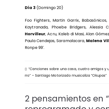
Día 3
(Domingo 20)
Foo Fighters, Martin Garrix, Babasónicos,
Kaytranada, Phoebe Bridgers, Alessia 
Horvilleur
, Acru, Kaleb di Masi, Alan Góme
Paula Cendejas, Saramalacara,
Malena
Vi
Ronpe 99′.
Navegación
“Canciones sobre una casa, cuatro amigos y 
de
rro” – Santiago Motorizado musicaliza “Okupas”
entradas
2 pensamientos en “