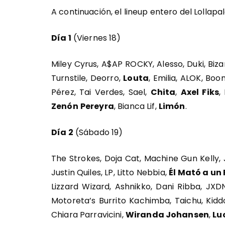
A continuación, el lineup entero del Lollap
Día 1
(Viernes 18)
Miley Cyrus, A$AP ROCKY, Alesso, Duki, Biz
Turnstile, Deorro,
Louta
, Emilia, ALOK, Bo
Pérez, Tai Verdes, Sael,
Chita
,
Axel Fiks
,
Zenón
Pereyra
, Bianca Lif,
Limón
.
Día 2
(Sábado 19)
The Strokes, Doja Cat, Machine Gun Kelly, J
Justin Quiles, LP, Litto Nebbia,
Él Mató a un
Lizzard Wizard, Ashnikko, Dani Ribba, JX
Motoreta’s Burrito Kachimba, Taichu, Kid
Chiara Parravicini,
Wiranda Johansen
,
Lu