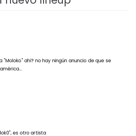
 nuevo lineup
”
a "Moloko" ahí? no hay ningún anuncio de que se
américa...
ok0", es otro artista