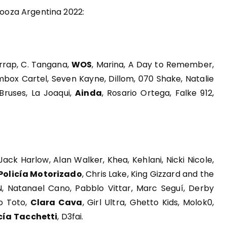
alooza Argentina 2022:
arrap, C. Tangana,
WOS
, Marina, A Day to Remember,
ombox Cartel, Seven Kayne, Dillom, 070 Shake, Natalie
 Bruses, La Joaqui,
Ainda
, Rosario Ortega, Falke 912,
ack Harlow, Alan Walker, Khea, Kehlani, Nicki Nicole,
 Policía Motorizado
, Chris Lake, King Gizzard and the
DN, Natanael Cano, Pabblo Vittar, Marc Seguí, Derby
do Toto,
Clara Cava
, Girl Ultra, Ghetto Kids, Molok0,
cía
Tacchetti
, D3fai.