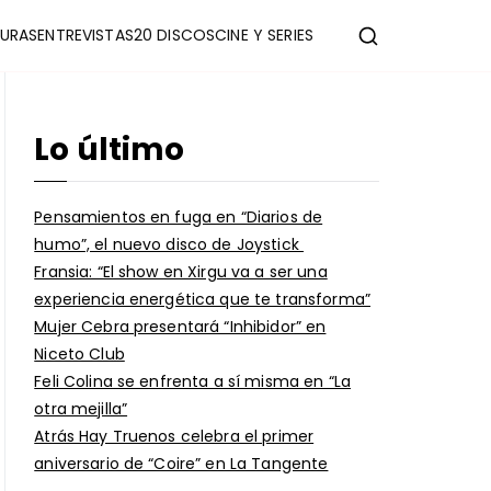
URAS
ENTREVISTAS
20 DISCOS
CINE Y SERIES
Lo último
Pensamientos en fuga en “Diarios de
humo”, el nuevo disco de Joystick
Fransia: “El show en Xirgu va a ser una
experiencia energética que te transforma”
Mujer Cebra presentará “Inhibidor” en
Niceto Club
Feli Colina se enfrenta a sí misma en “La
otra mejilla”
Atrás Hay Truenos celebra el primer
aniversario de “Coire” en La Tangente