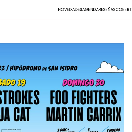
NOVEDADES
AGENDA
RESEÑAS
COBERT
CLUB
stas y coberturas de la escena indie