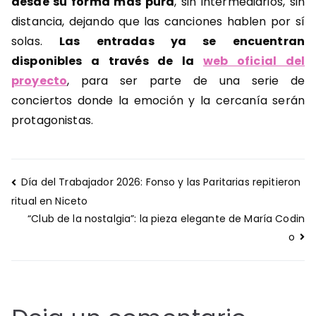
desde su forma más pura
, sin intermediarios, sin
distancia, dejando que las canciones hablen por sí
solas.
Las entradas ya se encuentran
disponibles a través de la
web oficial del
proyecto
, para ser parte de una serie de
conciertos donde la emoción y la cercanía serán
protagonistas.
Navegación
Día del Trabajador 2026: Fonso y las Paritarias repitieron
de
ritual en Niceto
entradas
“Club de la nostalgia”: la pieza elegante de María Codin
o