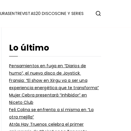
URAS
ENTREVISTAS
20 DISCOS
CINE Y SERIES
Lo último
Pensamientos en fuga en “Diarios de
humo”, el nuevo disco de Joystick
Fransia: “El show en Xirgu va a ser una
experiencia energética que te transforma”
Mujer Cebra presentará “Inhibidor” en
Niceto Club
Feli Colina se enfrenta a sí misma en “La
otra mejilla”
Atrás Hay Truenos celebra el primer