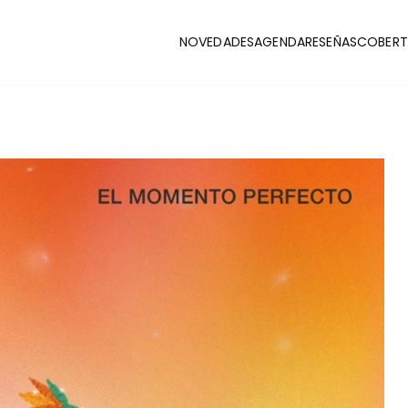
NOVEDADES
AGENDA
RESEÑAS
COBERT
CLUB
stas y coberturas de la escena indie