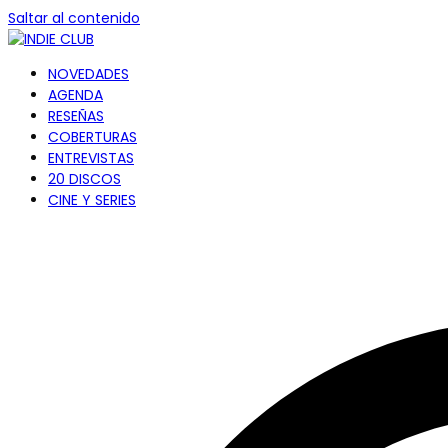
Saltar al contenido
NOVEDADES
INDIE CLUB
Noticias, entrevistas y coberturas de la escena in
AGENDA
RESEÑAS
COBERTURAS
ENTREVISTAS
20 DISCOS
CINE Y SERIES