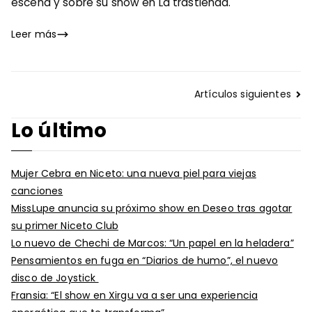
escena y sobre su show en La trastienda.
Leer más
Navegación
Artículos siguientes
de
Lo último
entradas
Mujer Cebra en Niceto: una nueva piel para viejas
canciones
MissLupe anuncia su próximo show en Deseo tras agotar
su primer Niceto Club
Lo nuevo de Chechi de Marcos: “Un papel en la heladera”
Pensamientos en fuga en “Diarios de humo”, el nuevo
disco de Joystick
Fransia: “El show en Xirgu va a ser una experiencia