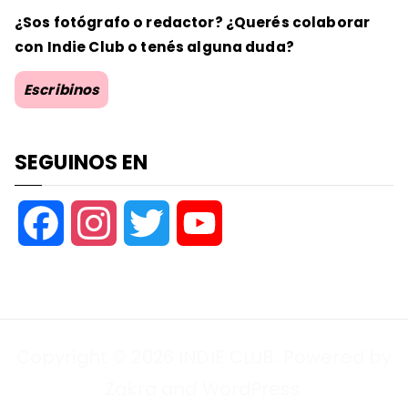
¿Sos fotógrafo o redactor? ¿Querés colaborar
con Indie Club o tenés alguna duda?
Escribinos
SEGUINOS EN
F
I
T
Y
a
n
w
o
c
s
i
u
Copyright © 2026
INDIE CLUB
. Powered by
e
t
t
T
Zakra
and
WordPress
.
b
a
t
u