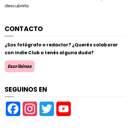
descubrirla.
CONTACTO
¿Sos fotógrafo o redactor? ¿Querés colaborar
con Indie Club o tenés alguna duda?
Escribinos
SEGUINOS EN
F
I
T
Y
a
n
w
o