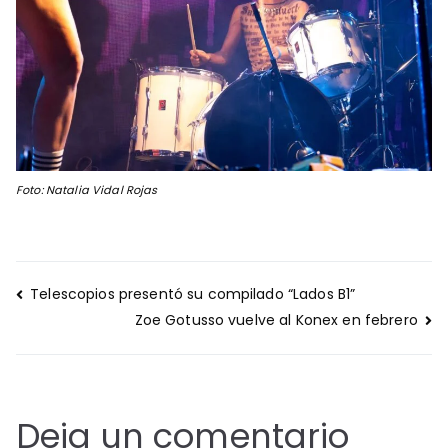
Foto: Natalia Vidal Rojas
Navegación
Telescopios presentó su compilado “Lados B1”
de
Zoe Gotusso vuelve al Konex en febrero
entradas
Deja un comentario