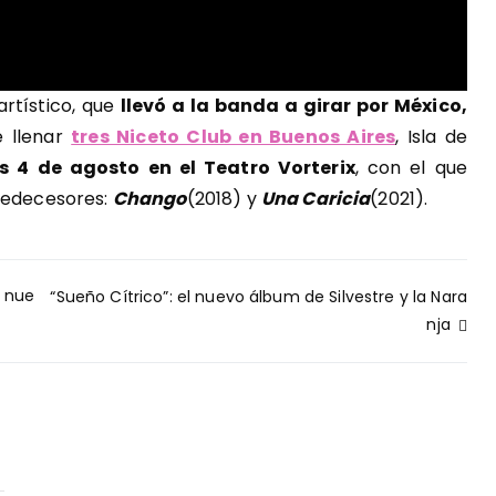
rtístico, que
llevó a la banda a girar por México,
e llenar
tres Niceto Club en Buenos Aires
, Isla de
es 4 de agosto en el Teatro Vorterix
, con el que
predecesores:
Chango
(2018) y
Una Caricia
(2021).
u nue
“Sueño Cítrico”: el nuevo álbum de Silvestre y la Nara
nja