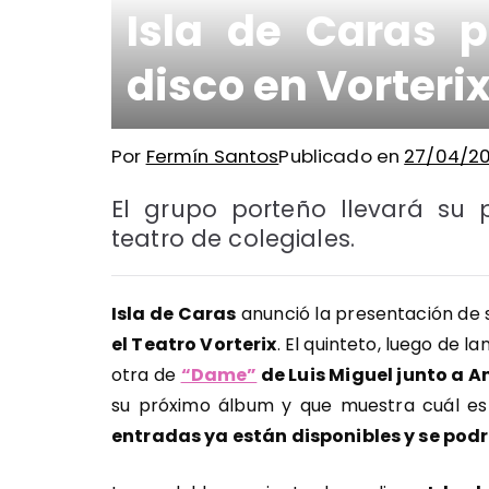
Isla de Caras p
disco en Vorteri
Por
Fermín Santos
Publicado en
27/04/2
El grupo porteño llevará su 
teatro de colegiales.
Isla de Caras
anunció la presentación de s
el Teatro Vorterix
. El quinteto, luego de l
otra de
“Dame”
de Luis Miguel junto a A
su próximo álbum y que muestra cuál es
entradas ya están disponibles y se pod