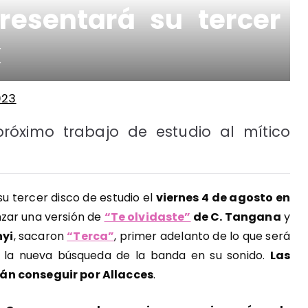
resentará su tercer
x
023
próximo trabajo de estudio al mítico
u tercer disco de estudio el
viernes 4 de agosto en
anzar una versión de
“Te olvidaste”
de C. Tangana
y
nyi
, sacaron
“Terca”
, primer adelanto de lo que será
 la nueva búsqueda de la banda en su sonido.
Las
rán conseguir por Allacces
.