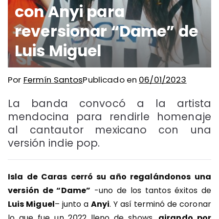
con Anyi para
reversionar “Dame” de
Luis Miguel
Por
Fermín Santos
Publicado en
06/01/2023
La banda convocó a la artista
mendocina para rendirle homenaje
al cantautor mexicano con una
versión indie pop.
Isla de Caras cerró su año regalándonos una
versión de “Dame”
-uno de los tantos éxitos de
Luis Miguel
– junto a
Anyi
. Y así terminó de coronar
lo que fue un 2022 lleno de shows,
girando por