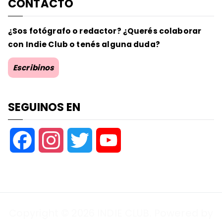
CONTACTO
¿Sos fotógrafo o redactor? ¿Querés colaborar
con Indie Club o tenés alguna duda?
Escribinos
SEGUINOS EN
F
I
T
Y
a
n
w
o
c
s
i
u
Copyright © 2026
INDIE CLUB
. Powered by
e
t
t
T