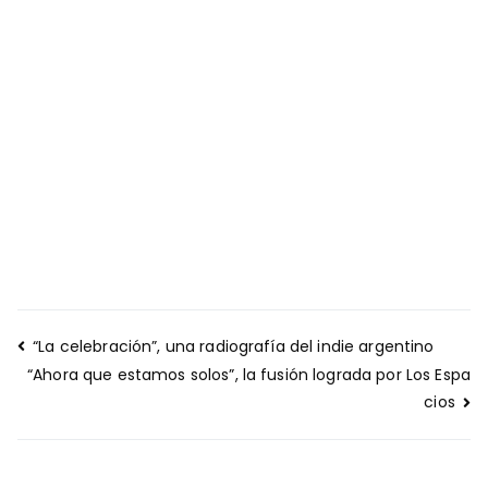
Navegación
“La celebración”, una radiografía del indie argentino
de
“Ahora que estamos solos”, la fusión lograda por Los Espa
entradas
cios