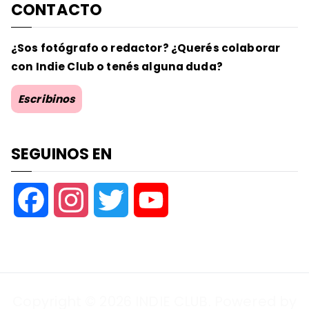
CONTACTO
¿Sos fotógrafo o redactor? ¿Querés colaborar
con Indie Club o tenés alguna duda?
Escribinos
SEGUINOS EN
F
I
T
Y
a
n
w
o
c
s
i
u
Copyright © 2026
INDIE CLUB
. Powered by
e
t
t
T