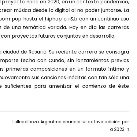
 El proyecto nace en 2020, en un contexto pandémico,
ear música desde lo digital al no poder juntarse. La
droom pop hasta el hiphop o r&b con un continuo uso
 de una temática variada. Hoy en día las carreras
 con proyectos futuros conjuntos en desarrollo.
a ciudad de Rosario. Su reciente carrera se consagra
omparte fecha con Cundo, sin lanzamientos previos
us primeras composiciones en un formato íntimo y
 nuevamente sus canciones inéditas con tan sólo una
ue suficientes para amenizar el comienzo de éste
Lollapalooza Argentina anuncia su octava edición par
a 2023