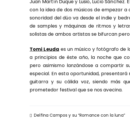
Juan Martín Duque y Lusio, Lucio Sánchez.
con la idea de dos músicos de empezar a cr
sonoridad del dúo va desde el indie y be
de samples y máquinas de ritmos y letras
solistas de ambos artistas se bifurcan pero
Tomi Leuda
es un músico y fotógrafo de l
a principios de éste año, la noche que c
pero asimismo lanzándose a compartir s
especial. En esta oportunidad, presentará
guitarra y su cálida voz, siendo más q
prometedor festival que se nos avecina.
Navegación
Delfina Campos y su “Romance con la luna”
de