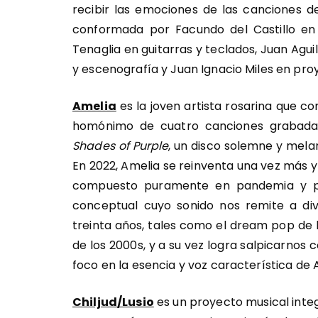
recibir las emociones de las canciones d
conformada por Facundo del Castillo en v
Tenaglia en guitarras y teclados, Juan Aguila
y escenografía y Juan Ignacio Miles en proy
Amelia
es la joven artista rosarina que c
homónimo de cuatro canciones grabadas
Shades of Purple
, un disco solemne y mel
En 2022, Amelia se reinventa una vez más y
compuesto puramente en pandemia y pr
conceptual cuyo sonido nos remite a div
treinta años, tales como el dream pop de l
de los 2000s, y a su vez logra salpicarnos c
foco en la esencia y voz característica de 
Chiljud/Lusio
es un proyecto musical integr