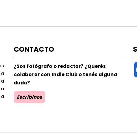
CONTACTO
es
¿Sos fotógrafo o redactor? ¿Querés
la
colaborar con Indie Club o tenés alguna
 a
duda?
ca
ta
Escribinos