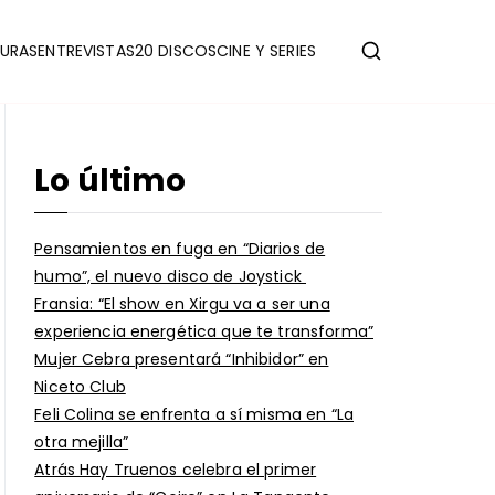
URAS
ENTREVISTAS
20 DISCOS
CINE Y SERIES
Lo último
Pensamientos en fuga en “Diarios de
humo”, el nuevo disco de Joystick
Fransia: “El show en Xirgu va a ser una
experiencia energética que te transforma”
Mujer Cebra presentará “Inhibidor” en
Niceto Club
Feli Colina se enfrenta a sí misma en “La
otra mejilla”
Atrás Hay Truenos celebra el primer