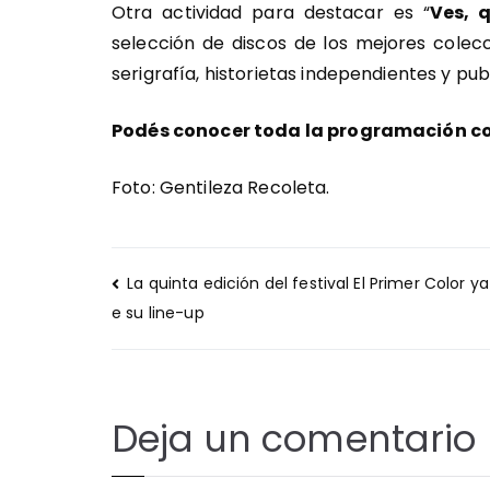
Otra actividad para destacar es “
Ves, 
selección de discos de los mejores colec
serigrafía, historietas independientes y pu
Podés conocer toda la programación co
Foto: Gentileza Recoleta.
Navegación
La quinta edición del festival El Primer Color ya
de
e su line-up
entradas
Deja un comentario