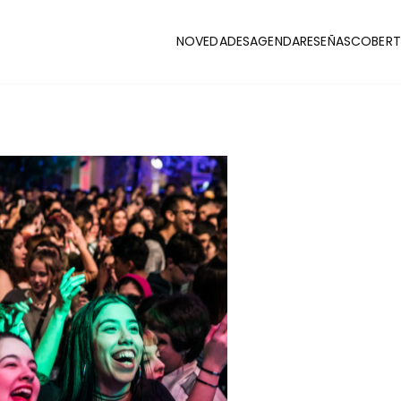
NOVEDADES
AGENDA
RESEÑAS
COBERT
CLUB
stas y coberturas de la escena indie