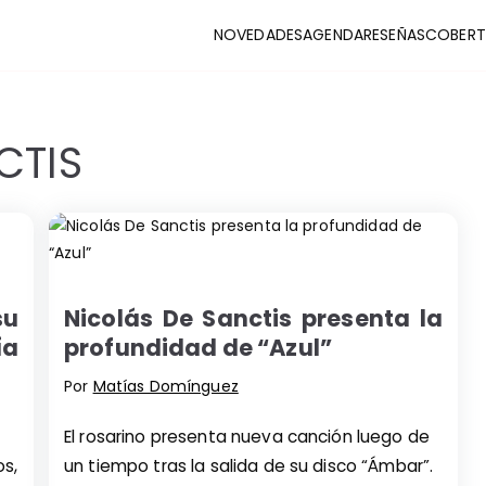
NOVEDADES
AGENDA
RESEÑAS
COBERT
CLUB
stas y coberturas de la escena indie
CTIS
su
Nicolás De Sanctis presenta la
ía
profundidad de “Azul”
Por
Matías Domínguez
El rosarino presenta nueva canción luego de
os,
un tiempo tras la salida de su disco “Ámbar”.