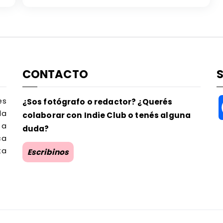
CONTACTO
es
¿Sos fotógrafo o redactor? ¿Querés
la
colaborar con Indie Club o tenés alguna
 a
duda?
ca
ta
Escribinos