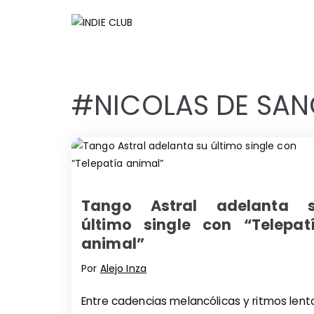
Saltar
al
INDIE 
Noticias, entrevi
contenido
#NICOLAS DE SAN
Tango Astral adelanta 
último single con “Telepat
animal”
Por
Alejo Inza
Entre cadencias melancólicas y ritmos lent