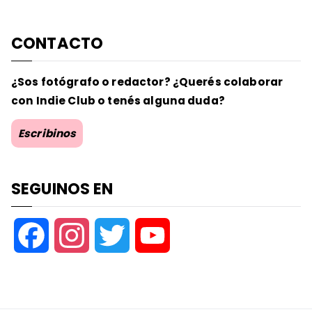
CONTACTO
¿Sos fotógrafo o redactor? ¿Querés colaborar
con Indie Club o tenés alguna duda?
Escribinos
SEGUINOS EN
F
I
T
Y
a
n
w
o
c
s
i
u