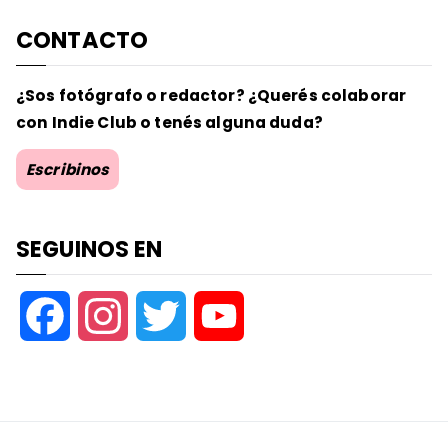
CONTACTO
¿Sos fotógrafo o redactor? ¿Querés colaborar
con Indie Club o tenés alguna duda?
Escribinos
SEGUINOS EN
F
I
T
Y
a
n
w
o
c
s
i
u