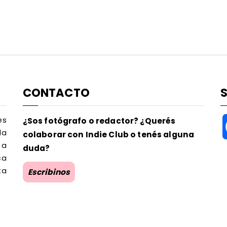
CONTACTO
es
¿Sos fotógrafo o redactor? ¿Querés
la
colaborar con Indie Club o tenés alguna
 a
duda?
ca
ta
Escribinos