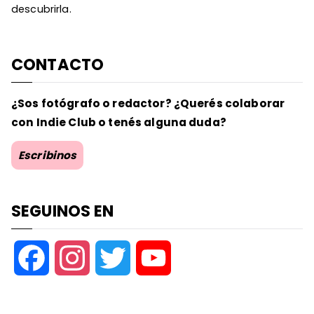
descubrirla.
CONTACTO
¿Sos fotógrafo o redactor? ¿Querés colaborar
con Indie Club o tenés alguna duda?
Escribinos
SEGUINOS EN
F
I
T
Y
a
n
w
o