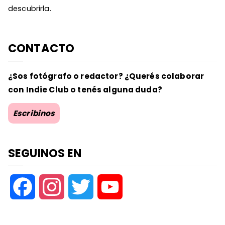
descubrirla.
CONTACTO
¿Sos fotógrafo o redactor? ¿Querés colaborar
con Indie Club o tenés alguna duda?
Escribinos
SEGUINOS EN
F
I
T
Y
a
n
w
o