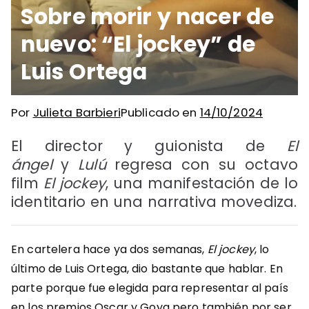
Sobre morir y nacer de
nuevo: “El jockey” de
Luis Ortega
Por
Julieta Barbieri
Publicado en
14/10/2024
El director y guionista de
El
ángel
y
Lulú
regresa con su octavo
film
El jockey
, una manifestación de lo
identitario en una narrativa movediza.
En cartelera hace ya dos semanas,
El jockey
, lo
último de Luis Ortega, dio bastante que hablar. En
parte porque fue elegida para representar al país
en los premios Oscar y Goya pero también por ser