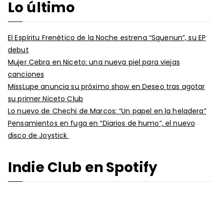
Lo último
entradas
El Espíritu Frenético de la Noche estrena “Squenun”, su EP
debut
Mujer Cebra en Niceto: una nueva piel para viejas
canciones
MissLupe anuncia su próximo show en Deseo tras agotar
su primer Niceto Club
Lo nuevo de Chechi de Marcos: “Un papel en la heladera”
Pensamientos en fuga en “Diarios de humo”, el nuevo
disco de Joystick
Indie Club en Spotify