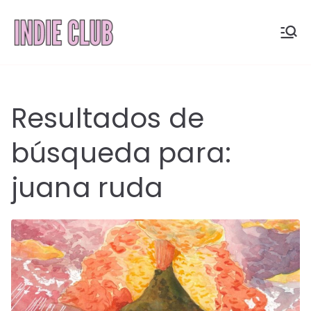
Saltar
al
INDIE
Noticias, entrevistas y
contenido
coberturas de la
CLUB
escena indie
Resultados de
búsqueda para:
juana ruda