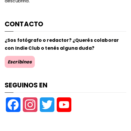
descubrirla.
CONTACTO
¿Sos fotógrafo o redactor? ¿Querés colaborar
con Indie Club o tenés alguna duda?
Escribinos
SEGUINOS EN
F
I
T
Y
a
n
w
o