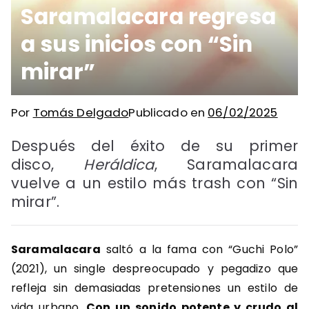
Saramalacara regresa
a sus inicios con “Sin
mirar”
Por
Tomás Delgado
Publicado en
06/02/2025
Después del éxito de su primer
disco,
Heráldica
, Saramalacara
vuelve a un estilo más trash con “Sin
mirar”.
Saramalacara
saltó a la fama con “Guchi Polo”
(2021), un single despreocupado y pegadizo que
refleja sin demasiadas pretensiones un estilo de
vida urbano.
Con un sonido potente y crudo al