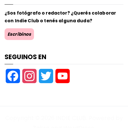
¿Sos fotógrafo o redactor? ¿Querés colaborar
con Indie Club o tenés alguna duda?
Escribinos
SEGUINOS EN
F
I
T
Y
a
n
w
o
c
s
i
u
Copyright © 2026
INDIE CLUB
. Powered by
e
t
t
T