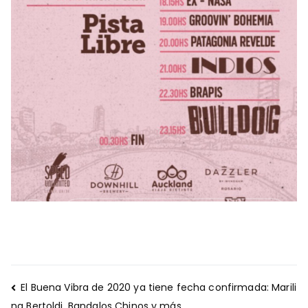
Navegación
El Buena Vibra de 2020 ya tiene fecha confirmada: Marili
de
na Bertoldi, Bandalos Chinos y más