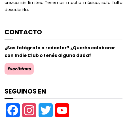
crezca sin límites. Tenemos mucha música, solo falta
descubrirla.
CONTACTO
¿Sos fotógrafo o redactor? ¿Querés colaborar
con Indie Club o tenés alguna duda?
Escribinos
SEGUINOS EN
F
I
T
Y
a
n
w
o