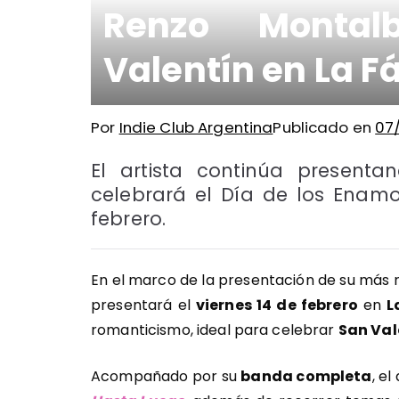
Renzo Montal
Valentín en La F
Por
Indie Club Argentina
Publicado en
07
El artista continúa presen
celebrará el Día de los Enam
febrero.
En el marco de la presentación de su más r
presentará el
viernes 14 de febrero
en
L
romanticismo, ideal para celebrar
San Val
Acompañado por su
banda completa
, e