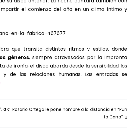
de su disco anterior. La noche contará también con
mpartir el comienzo del año en un clima íntimo y
ra que transita distintos ritmos y estilos, donde
ros géneros
, siempre atravesados por la impronta
 de ironía, el disco aborda desde la sensibilidad los
a y de las relaciones humanas. Las entradas se
e
.
, a c
Rosario Ortega le pone nombre a la distancia en “Pun
ta Cana”