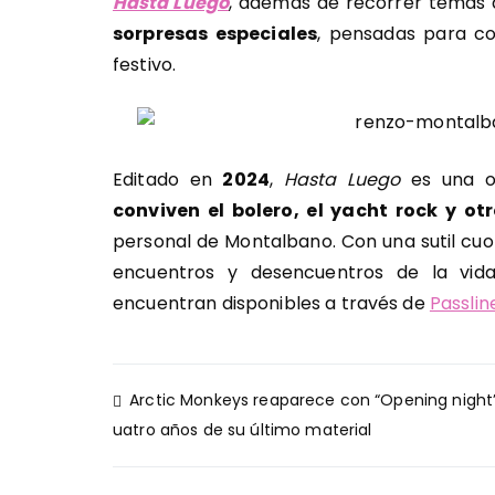
Hasta Luego
, además de recorrer temas 
sorpresas especiales
, pensadas para co
festivo.
Editado en
2024
,
Hasta Luego
es una ob
conviven el bolero, el yacht rock y ot
personal de Montalbano. Con una sutil cuota
encuentros y desencuentros de la vid
encuentran disponibles a través de
Passlin
Navegación
Arctic Monkeys reaparece con “Opening night”
de
uatro años de su último material
entradas