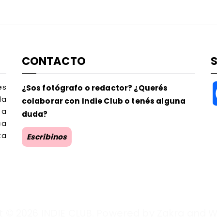
CONTACTO
es
¿Sos fotógrafo o redactor? ¿Querés
la
colaborar con Indie Club o tenés alguna
 a
duda?
ca
ta
Escribinos
t © 2026
INDIE CLUB
. Powered by
Zakra
and
W