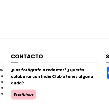
CONTACTO
es
¿Sos fotógrafo o redactor? ¿Querés
la
colaborar con Indie Club o tenés alguna
 a
duda?
ca
ta
Escribinos