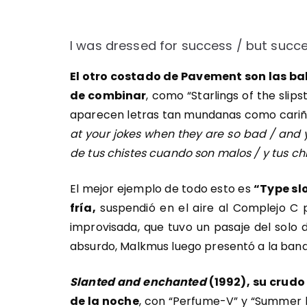
I was dressed for success / but succ
El otro costado de Pavement son las bal
de combinar
, como “Starlings of the slip
aparecen letras tan mundanas como cariño
at your jokes when they are so bad / and y
de tus chistes cuando son malos / y tus ch
El mejor ejemplo de todo esto es
“Type sl
fría,
suspendió en el aire al Complejo C 
improvisada, que tuvo un pasaje del solo d
absurdo, Malkmus luego presentó a la ban
Slanted and enchanted
(1992), su crudo
de la noche
, con “Perfume-V” y “Summer 