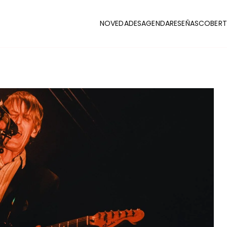
NOVEDADES
AGENDA
RESEÑAS
COBERT
CLUB
stas y coberturas de la escena indie