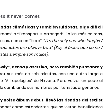
ess it never comes
adas climáticas y también ruidosas, algo difícil
stream” o “Transport is arranged”. En las más calmas,
sas, como en “Here”: “
I’m the only one who laughs /
our jokes are always bad” (Soy el único que se ríe /
istes siempre son malos)
.
owly”
,
densa y asertiva, pero también punzante y
por sus más de seis minutos, con una outro larga e
e “All apologies” de Nirvana. Para volver un poco al
da cambiando sus nombres por tenistas argentinos.
 y noise álbum debut, llevó las riendas del setlist
babe” como estandartes, que se vieron beneficiados