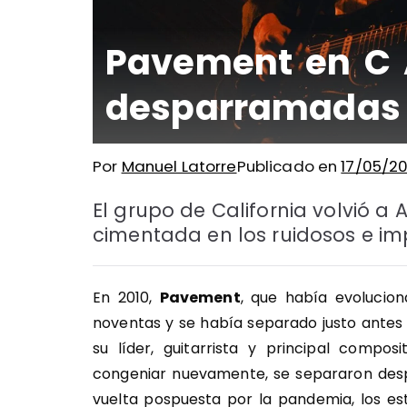
Pavement en C 
desparramadas s
Por
Manuel Latorre
Publicado en
17/05/2
El grupo de California volvió a
cimentada en los ruidosos e im
En 2010,
Pavement
, que había evolucion
noventas y se había separado justo antes d
su líder, guitarrista y principal compo
congeniar nuevamente, se separaron desp
vuelta pospuesta por la pandemia, los es