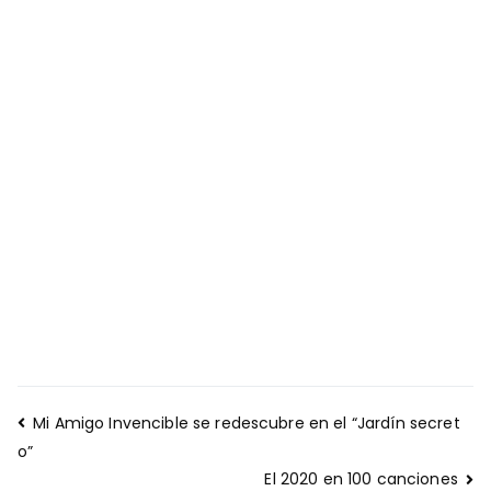
Navegación
Mi Amigo Invencible se redescubre en el “Jardín secret
de
o”
entradas
El 2020 en 100 canciones