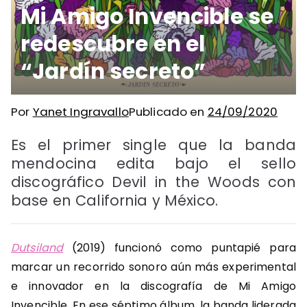
Mi Amigo Invencible se
redescubre en el
“Jardín secreto”
Por
Yanet Ingravallo
Publicado en
24/09/2020
Es el primer single que la banda
mendocina edita bajo el sello
discográfico Devil in the Woods con
base en California y México.
Dutsiland
(2019) funcionó como puntapié para
marcar un recorrido sonoro aún más experimental
e innovador en la discografía de Mi Amigo
Invencible. En ese séptimo álbum, la banda liderada