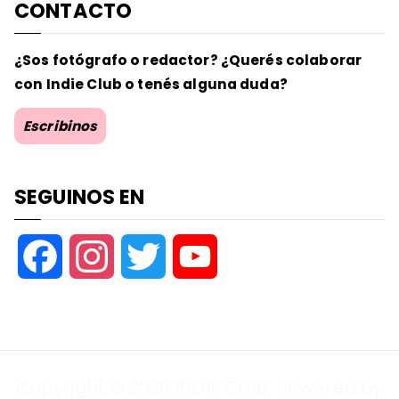
CONTACTO
¿Sos fotógrafo o redactor? ¿Querés colaborar
con Indie Club o tenés alguna duda?
Escribinos
SEGUINOS EN
F
I
T
Y
a
n
w
o
c
s
i
u
Copyright © 2026
INDIE CLUB
. Powered by
e
t
t
T