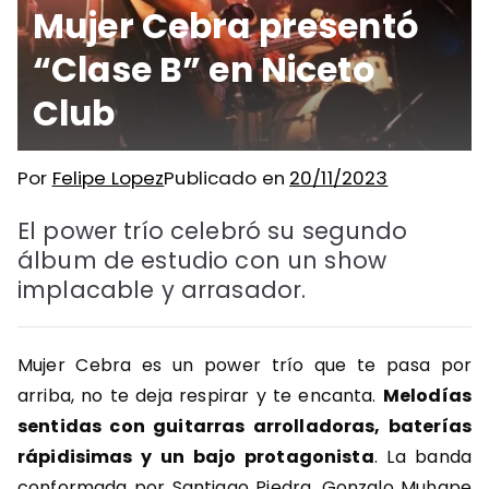
Mujer Cebra presentó
“Clase B” en Niceto
Club
Por
Felipe Lopez
Publicado en
20/11/2023
El power trío celebró su segundo
álbum de estudio con un show
implacable y arrasador.
Mujer Cebra es un power trío que te pasa por
arriba, no te deja respirar y te encanta.
Melodías
sentidas con guitarras arrolladoras, baterías
rápidisimas y un bajo protagonista
. La banda
conformada por Santiago Piedra, Gonzalo Muhape