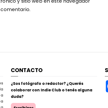
rónico y sitio web en este navegador
 comentario.
CONTACTO
es
¿Sos fotógrafo o redactor? ¿Querés
la
colaborar con Indie Club o tenés alguna
 a
duda?
ca
ta
Escribinos