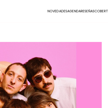
NOVEDADES
AGENDA
RESEÑAS
COBERT
CLUB
stas y coberturas de la escena indie