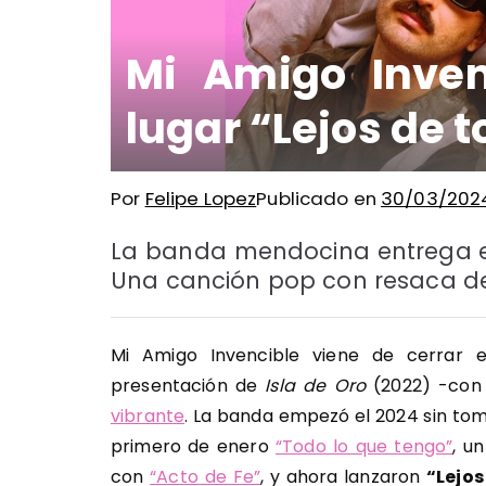
Mi Amigo Inven
lugar “Lejos de 
Por
Felipe Lopez
Publicado en
30/03/202
La banda mendocina entrega el
Una canción pop con resaca de
Mi Amigo Invencible viene de cerrar 
presentación de
Isla de Oro
(2022) -con 
vibrante
. La banda empezó el 2024 sin to
primero de enero
“Todo lo que tengo”
, u
con
“Acto de Fe”
, y ahora lanzaron
“Lejos