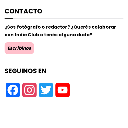
CONTACTO
¿Sos fotógrafo o redactor? ¿Querés colaborar
con Indie Club o tenés alguna duda?
Escribinos
SEGUINOS EN
F
I
T
Y
a
n
w
o
c
s
i
u