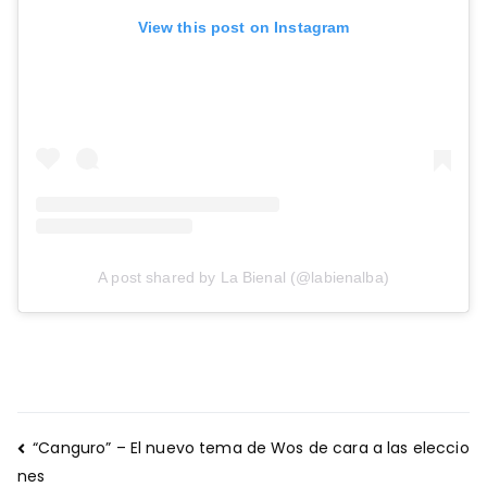
View this post on Instagram
A post shared by La Bienal (@labienalba)
Navegación
“Canguro” – El nuevo tema de Wos de cara a las eleccio
de
nes