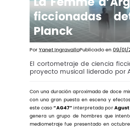
La Femme d’Arge
ficcionadas d
Planck
Por
Yanet Ingravallo
Publicado en
09/01/
El cortometraje de ciencia ficc
proyecto musical liderado por A
Con una duración aproximada de doce minu
con una gran puesta en escena y efectos 
este caso
“AG47”
interpretada por
Agust
genera un grupo de hombres que intenta
mediometraje fue presentado en octubr