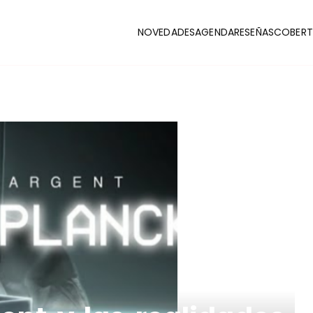
NOVEDADES
AGENDA
RESEÑAS
COBERT
CLUB
stas y coberturas de la escena indie