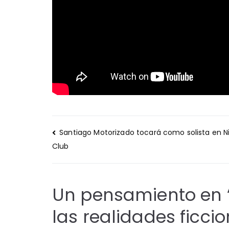
Navegación
Santiago Motorizado tocará como solista en N
de
Club
entradas
Un pensamiento en 
las realidades ficci