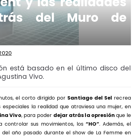
nt y las realidades
etrás del Muro de
2020
ión está basado en el último disco del
gustina Vivo.
tos, el corto dirigido por
Santiago del Sel
recrea
especiales la realidad que atraviesa una mujer, en
ina Vivo
, para poder
dejar atrás la opresión
que le
 controlar sus movimientos, los
“HO”
. Además, el
e del año pasado durante el show de La Femme en