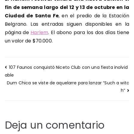
fin de semana largo del 12 y 13 de octubre en la
Ciudad de Santa Fe
, en el predio de la Estación
Belgrano. Las entradas siguen disponibles en la
página de
Harlem
. El abono para los dos días tiene
un valor de $70.000.
Navegación
107 Faunos conquistó Niceto Club con una fiesta inolvid
de
able
entradas
Dum Chica se viste de aquelarre para lanzar “Such a witc
h”
Deja un comentario