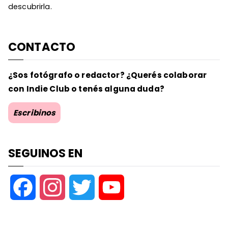
descubrirla.
CONTACTO
¿Sos fotógrafo o redactor? ¿Querés colaborar
con Indie Club o tenés alguna duda?
Escribinos
SEGUINOS EN
F
I
T
Y
a
n
w
o