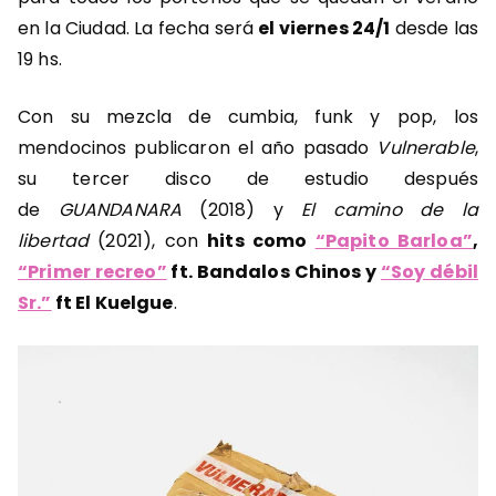
en la Ciudad. La fecha será
el viernes 24/1
desde las
19 hs.
Con su mezcla de cumbia, funk y pop, los
mendocinos publicaron el año pasado
Vulnerable
,
su tercer disco de estudio después
de
GUANDANARA
(2018) y
El camino de la
libertad
(2021), con
hits como
“Papito Barloa”
,
“Primer recreo”
ft. Bandalos Chinos y
“Soy débil
Sr.”
ft El Kuelgue
.