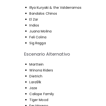
Illya Kuryaki & the Valderramas
Bandalos Chinos
El Zar
Indios
Juana Molina
Feli Colina
Sig Ragga
Escenario Alternativo
Marttein
Winona Riders
Dietrich
Lara91k
Jaze
Caliope Family
Tiger Mood
Fer Moreno