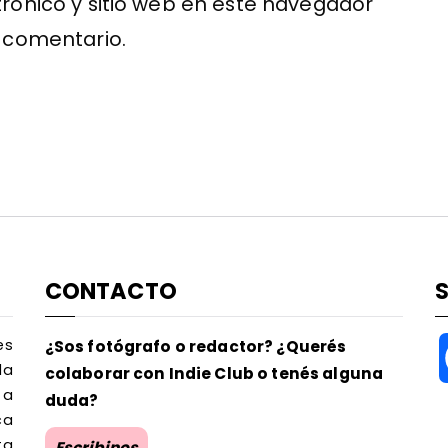
rónico y sitio web en este navegador
 comentario.
CONTACTO
es
¿Sos fotógrafo o redactor? ¿Querés
la
colaborar con Indie Club o tenés alguna
 a
duda?
ca
ta
Escribinos