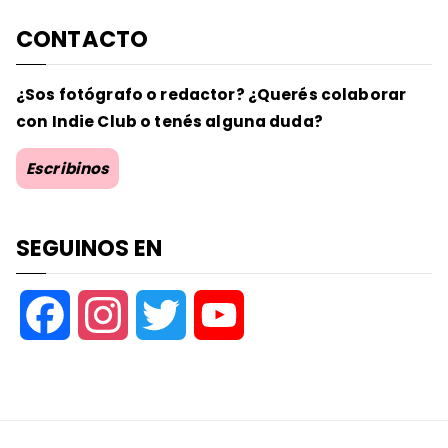
CONTACTO
¿Sos fotógrafo o redactor? ¿Querés colaborar
con Indie Club o tenés alguna duda?
Escribinos
SEGUINOS EN
F
I
T
Y
a
n
w
o
c
s
i
u