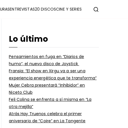
URAS
ENTREVISTAS
20 DISCOS
CINE Y SERIES
Lo último
Pensamientos en fuga en “Diarios de
humo”, el nuevo disco de Joystick
Fransia: “El show en Xirgu va a ser una
experiencia energética que te transforma”
Mujer Cebra presentará “Inhibidor” en
Niceto Club
Feli Colina se enfrenta a sí misma en “La
otra mejilla”
Atrás Hay Truenos celebra el primer
aniversario de “Coire” en La Tangente