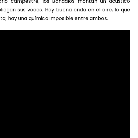
ario campestre, los Bandalos montan un acústico
pliegan sus voces. Hay buena onda en el aire, lo que
nta; hay una química imposible entre ambos.