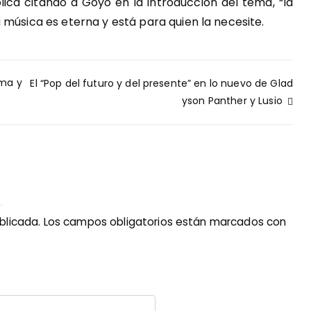
lica citando a Goyo en la introducción del tema, “la
 música es eterna y está para quien la necesite.
sma y
El “Pop del futuro y del presente” en lo nuevo de Glad
yson Panther y Lusio
blicada.
Los campos obligatorios están marcados con