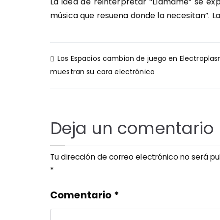
La idea de reinterpretar “Llamame” se exp
música que resuena donde la necesitan”. La
Navegación
Los Espacios cambian de juego en Electropla
de
muestran su cara electrónica
entradas
Deja un comentario
Tu dirección de correo electrónico no será pu
*
Comentario
*